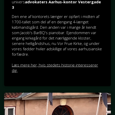
univers
advokaters Aarhus-kontor Vestergade
3
Den ene af kontorets længer er opført i midten af
1700-tallet som del af en dengang 4-længet
købmandsgård. Den anden var i mange år kendt
som Jacob's BarBQ's pianobar. Ejendommen var
engang kirkegård for det nærliggende kloster,
senere helligåndshus, nu Vor Frue Kirke, og under
vores fødder hviler adskillige af vores aarhusianske
forfædre.
Læs mere her, hvis stedets historie interesserer
dig.