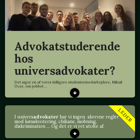
Advokatstuderende
hos
universadvokater?
Det siger en af vores tidligere studentermedarbejdere, Mikail
Özer, om jobbet ...
LEDER
I univers
advokater
har vi ingen skrevne regler
mod kønskvotering, chikane, mobning,
diskrimination … Og det er vi ret stolte af.