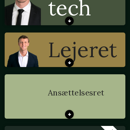
tech
Lejeret
Ansættelsesret