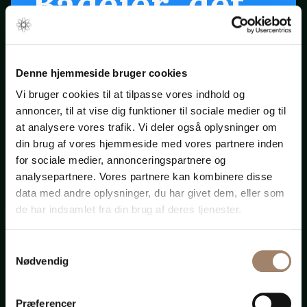
Bådejer, det
er snart
forår ...
Denne hjemmeside bruger cookies
Vi bruger cookies til at tilpasse vores indhold og
annoncer, til at vise dig funktioner til sociale medier og til
Klik på startpilen ovenfor
at analysere vores trafik. Vi deler også oplysninger om
din brug af vores hjemmeside med vores partnere inden
for sociale medier, annonceringspartnere og
Bådadvokaten.dk
analysepartnere. Vores partnere kan kombinere disse
data med andre oplysninger, du har givet dem, eller som
de har indsamlet fra din brug af deres tjenester.
Samtykkevalg
Advokat-
Nødvendig
Præferencer