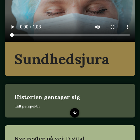
Sundhedsjura
Historien gentager sig
Lidt perspektiv
Nye regler på vej
: Digital