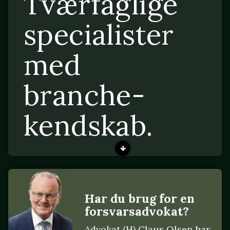
Tværfaglige
specialister
med
branche-
kendskab.
Har du brug for en
forsvarsadvokat?
Advokat (H) Claus Olsen har