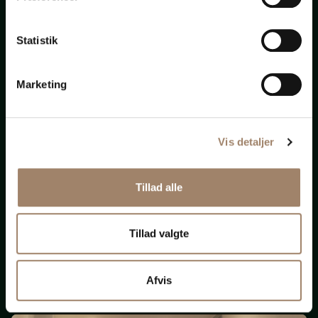
bistand
Statistik
til
alt
Marketing
Vis detaljer
Nye krav om ligeløn
Tillad alle
og
løngennemsigtighed
Tillad valgte
(Opdateret 131125)
Afvis