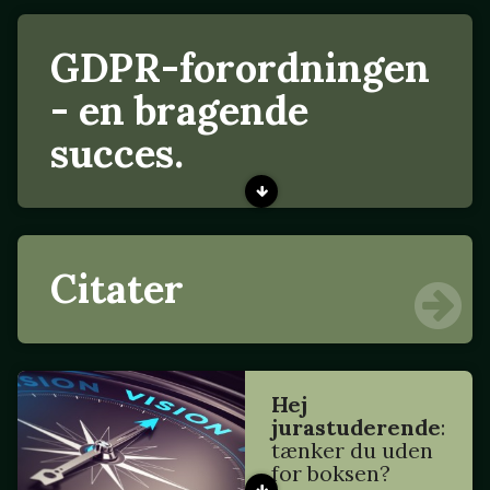
GDPR-forordningen
- en bragende
succes.
Citater
Hej
jurastuderende
:
tænker du uden
for boksen?