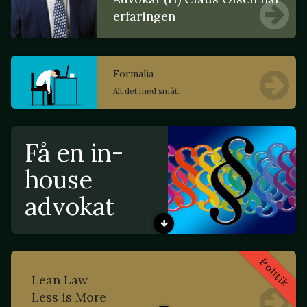
erfaringen
Formalia
Alt det med småt.
Få en in-
house
advokat
Politik
Lean Law
Less is More