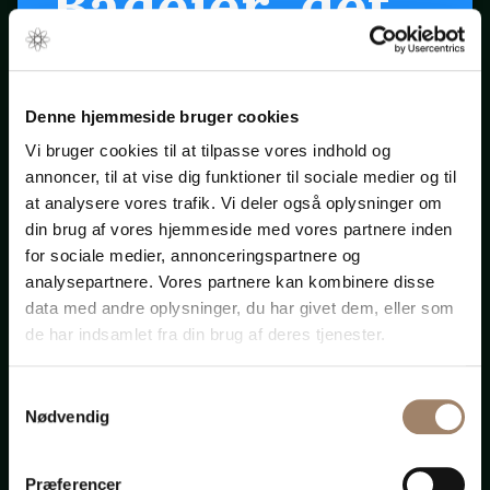
Bådejer, det
er snart
forår ...
Denne hjemmeside bruger cookies
Vi bruger cookies til at tilpasse vores indhold og
annoncer, til at vise dig funktioner til sociale medier og til
Klik på startpilen ovenfor
at analysere vores trafik. Vi deler også oplysninger om
din brug af vores hjemmeside med vores partnere inden
for sociale medier, annonceringspartnere og
Bådadvokaten.dk
analysepartnere. Vores partnere kan kombinere disse
data med andre oplysninger, du har givet dem, eller som
de har indsamlet fra din brug af deres tjenester.
Samtykkevalg
Advokat-
Nødvendig
Præferencer