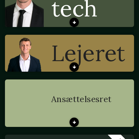
tech
Lejeret
Ansættelsesret