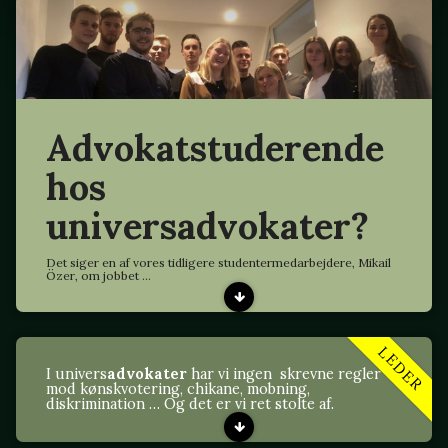
Advokatstuderende
hos
universadvokater?
Det siger en af vores tidligere studentermedarbejdere, Mikail
Özer, om jobbet ...
LEDER
I univers
advokater
har vi ingen skrevne regler
mod kønskvotering, chikane, mobning,
diskrimination … Og det er vi ret stolte af.