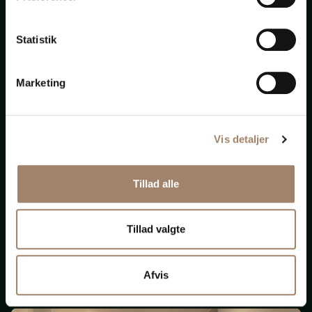
bistand
Statistik
til
alt
Marketing
Vis detaljer
Nye krav om ligeløn
Tillad alle
og
løngennemsigtighed
Tillad valgte
(Opdateret 131125)
Afvis