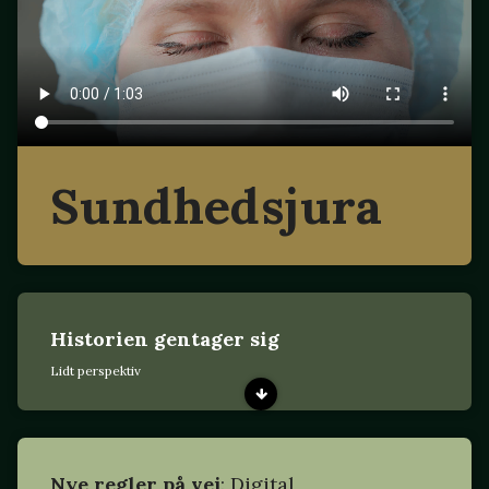
Sundhedsjura
Historien gentager sig
Lidt perspektiv
Nye regler på vej
: Digital