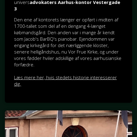
univers
advokaters Aarhus-kontor Vestergade
3
Den ene af kontorets længer er opført i midten af
1700-tallet som del af en dengang 4-længet
købmandsgård. Den anden var i mange år kendt
som Jacob's BarBQ's pianobar. Ejendommen var
engang kirkegård for det nærliggende kloster,
senere helligåndshus, nu Vor Frue Kirke, og under
vores fødder hviler adskillige af vores aarhusianske
forfædre.
Læs mere her, hvis stedets historie interesserer
dig.