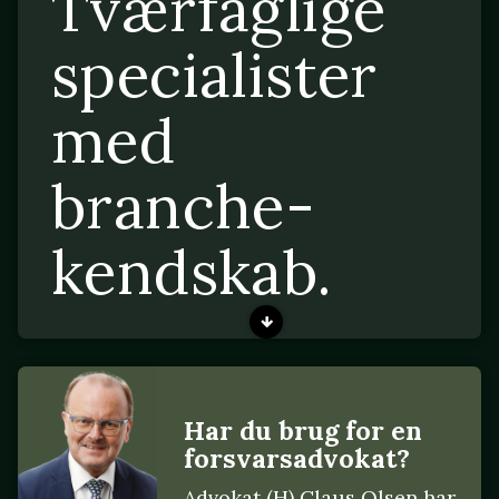
Tværfaglige
specialister
med
branche-
kendskab.
Har du brug for en
forsvarsadvokat?
Advokat (H) Claus Olsen har