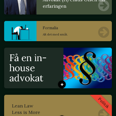
erfaringen
Formalia
Alt det med småt.
Få en in-
house
advokat
Politik
Lean Law
Less is More