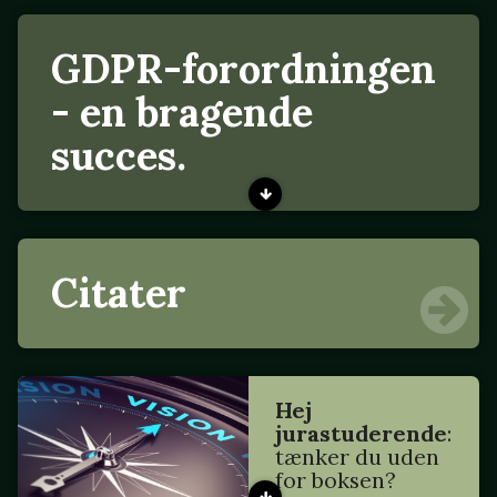
GDPR-forordningen
- en bragende
succes.
Citater
Hej
jurastuderende
:
tænker du uden
for boksen?