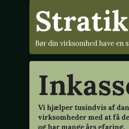
Stratik
Bør din virksomhed have en s
Inkass
Vi hjælper tusindvis af da
virksomheder med at få d
og har mange års efaring.