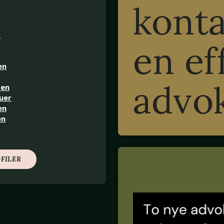
konta
d
en ef
en
advo
sen
uer
en
en
FILER