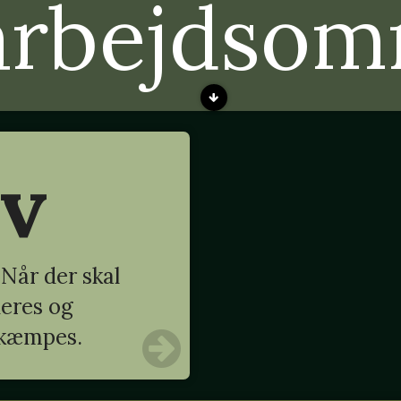
arbejdsom
rv
Når der skal
deres og
 kæmpes.