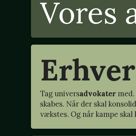
Vores 
Erhve
Tag
univers
advokater
med. 
skabes. Når der skal konsoli
vækstes. Og når kampe skal