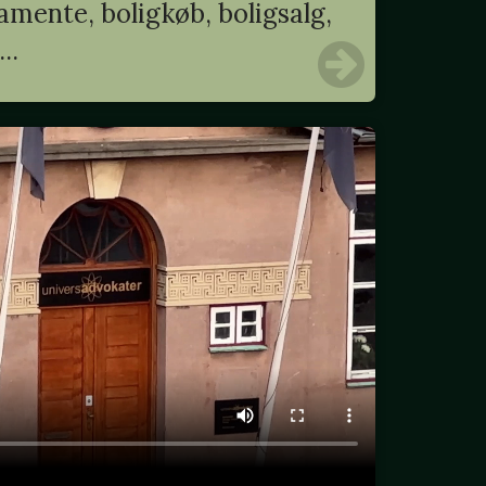
mente, boligkøb, boligsalg,
..