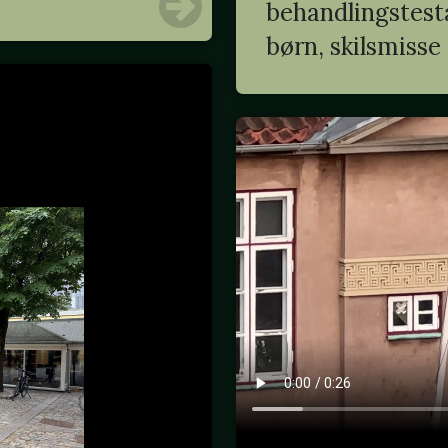
behandlingstesta
børn, skilsmisse .