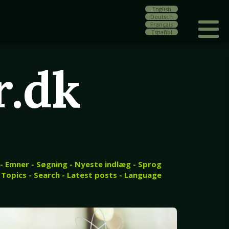
English
Deutsch
Français
Español
r.dk
 - Emner - Søgning - Nyeste indlæg - Sprog
 Topics - Search - Latest posts - Language