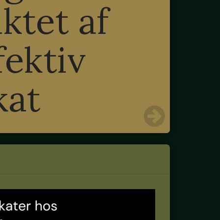
ktet af
fektiv
kat