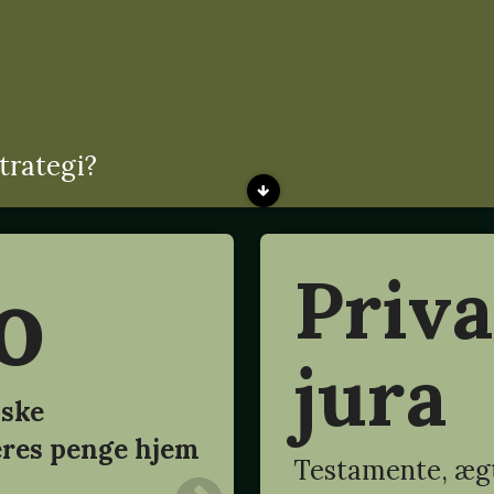
trategi?
o
Priva
jura
nske
eres penge hjem
Testamente, ægt