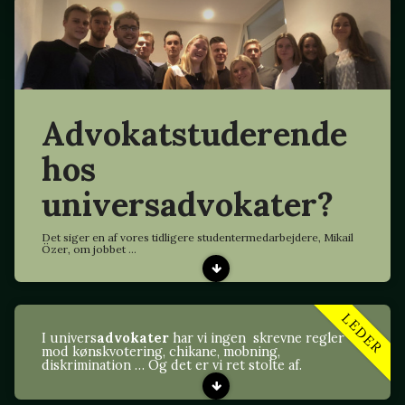
Advokatstuderende
hos
universadvokater?
Det siger en af vores tidligere studentermedarbejdere, Mikail
Özer, om jobbet ...
LEDER
I univers
advokater
har vi ingen skrevne regler
mod kønskvotering, chikane, mobning,
diskrimination … Og det er vi ret stolte af.