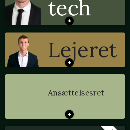
tech
Lejeret
Ansættelsesret