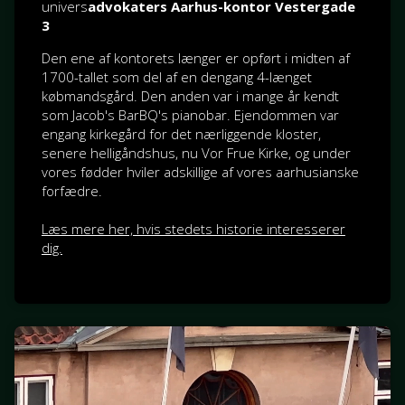
univers
advokaters Aarhus-kontor Vestergade
3
Den ene af kontorets længer er opført i midten af
1700-tallet som del af en dengang 4-længet
købmandsgård. Den anden var i mange år kendt
som Jacob's BarBQ's pianobar. Ejendommen var
engang kirkegård for det nærliggende kloster,
senere helligåndshus, nu Vor Frue Kirke, og under
vores fødder hviler adskillige af vores aarhusianske
forfædre.
Læs mere her, hvis stedets historie interesserer
dig.