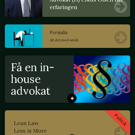
erfaringen
Formalia
Alt det med småt.
Få en in-
house
advokat
Politik
Lean Law
Less is More