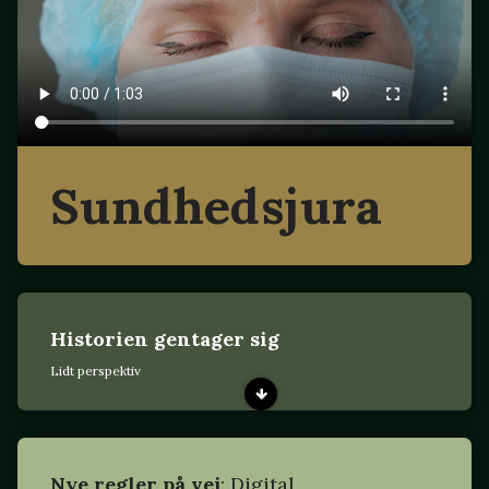
Sundhedsjura
Historien gentager sig
Lidt perspektiv
Nye regler på vej
: Digital