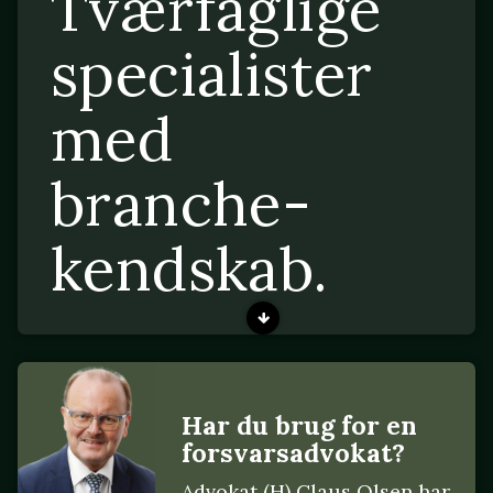
Tværfaglige
specialister
med
branche-
kendskab.
Har du brug for en
forsvarsadvokat?
Advokat (H) Claus Olsen har