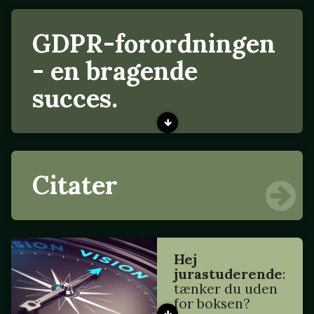
GDPR-forordningen
- en bragende
succes.
Citater
Hej
jurastuderende
:
tænker du uden
for boksen?