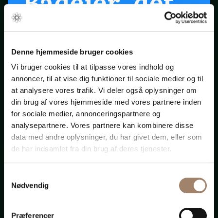
Bådejer, det
er snart
forår ...
Denne hjemmeside bruger cookies
Vi bruger cookies til at tilpasse vores indhold og
annoncer, til at vise dig funktioner til sociale medier og til
Klik på startpilen ovenfor
at analysere vores trafik. Vi deler også oplysninger om
din brug af vores hjemmeside med vores partnere inden
for sociale medier, annonceringspartnere og
Bådadvokaten.dk
analysepartnere. Vores partnere kan kombinere disse
data med andre oplysninger, du har givet dem, eller som
de har indsamlet fra din brug af deres tjenester.
Samtykkevalg
Advokat-
Nødvendig
Præferencer