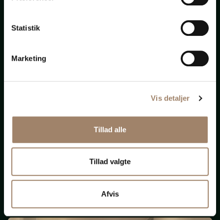
bistand
Statistik
til
alt
Marketing
Vis detaljer
Nye krav om ligeløn
Tillad alle
og
løngennemsigtighed
Tillad valgte
(Opdateret 131125)
Afvis