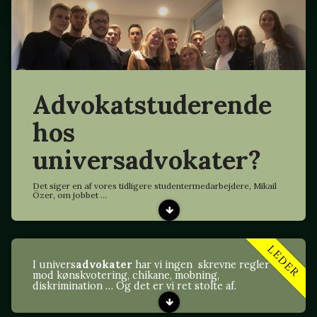
Advokatstuderende
hos
universadvokater?
Det siger en af vores tidligere studentermedarbejdere, Mikail
Özer, om jobbet ...
LEDER
I univers
advokater
har vi ingen skrevne regler
mod kønskvotering, chikane, mobning,
diskrimination … Og det er vi ret stolte af.