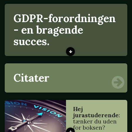
GDPR-forordningen
- en bragende
succes.
Citater
Hej
jurastuderende
:
tænker du uden
for boksen?