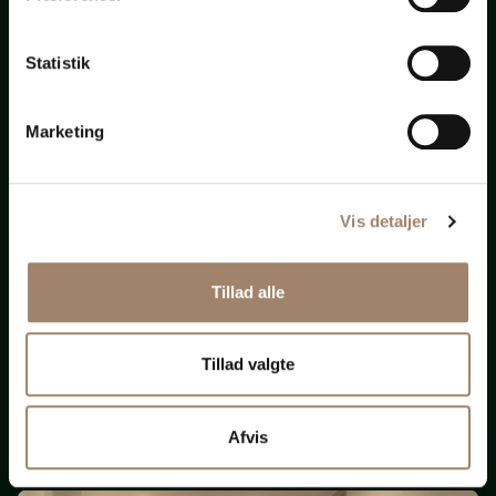
bistand
Statistik
til
alt
Marketing
Vis detaljer
Nye krav om ligeløn
Tillad alle
og
løngennemsigtighed
Tillad valgte
(Opdateret 131125)
Afvis