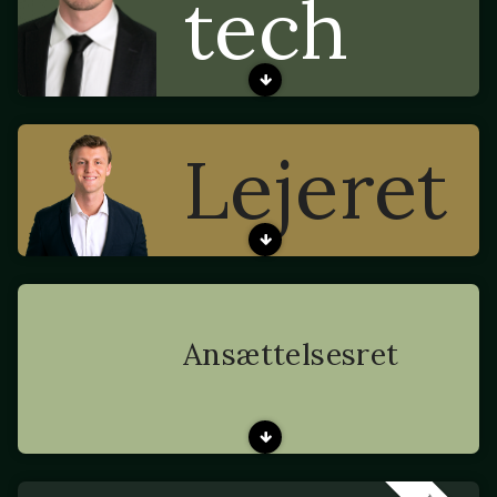
tech
Lejeret
Ansættelsesret