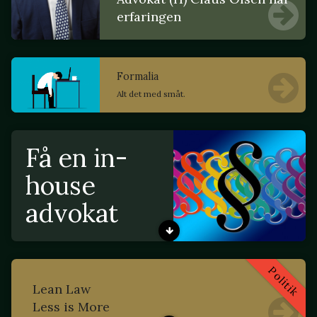
erfaringen
Formalia
Alt det med småt.
Få en in-
house
advokat
Politik
Lean Law
Less is More