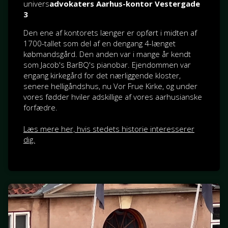
univers
advokaters Aarhus-kontor Vestergade
3
Den ene af kontorets længer er opført i midten af
1700-tallet som del af en dengang 4-længet
købmandsgård. Den anden var i mange år kendt
som Jacob's BarBQ's pianobar. Ejendommen var
engang kirkegård for det nærliggende kloster,
senere helligåndshus, nu Vor Frue Kirke, og under
vores fødder hviler adskillige af vores aarhusianske
forfædre.
Læs mere her, hvis stedets historie interesserer
dig.