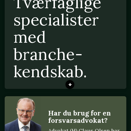
Tværfaglige
specialister
med
branche-
kendskab.
Har du brug for en
forsvarsadvokat?
Advokat (H) Claus Olsen har