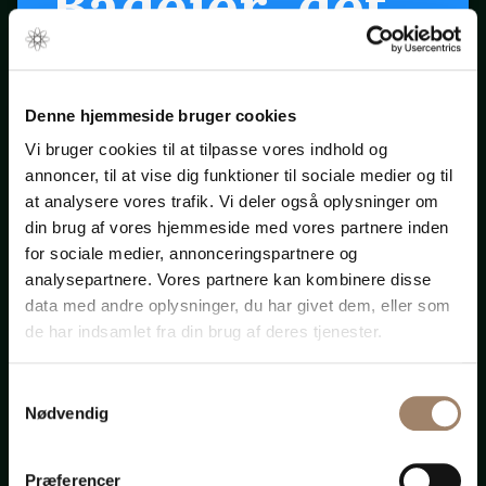
Bådejer, det
er snart
forår ...
Denne hjemmeside bruger cookies
Vi bruger cookies til at tilpasse vores indhold og
annoncer, til at vise dig funktioner til sociale medier og til
Klik på startpilen ovenfor
at analysere vores trafik. Vi deler også oplysninger om
din brug af vores hjemmeside med vores partnere inden
for sociale medier, annonceringspartnere og
Bådadvokaten.dk
analysepartnere. Vores partnere kan kombinere disse
data med andre oplysninger, du har givet dem, eller som
de har indsamlet fra din brug af deres tjenester.
Samtykkevalg
Advokat-
Nødvendig
Præferencer