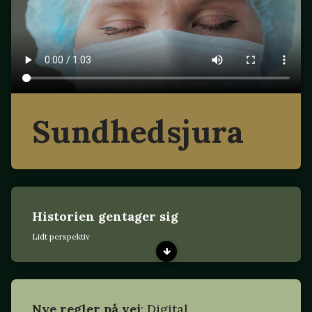
Sundhedsjura
Historien gentager sig
Lidt perspektiv
Nye regler på vej
: Digital