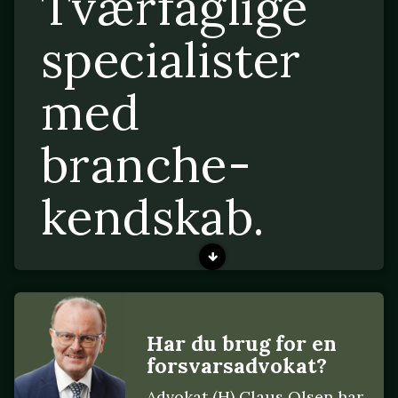
Tværfaglige
specialister
med
branche-
kendskab.
Har du brug for en
forsvarsadvokat?
Advokat (H) Claus Olsen har