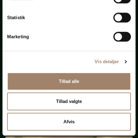
bistand
Statistik
til
alt
Marketing
Vis detaljer
Nye krav om ligeløn
Tillad alle
og
løngennemsigtighed
Tillad valgte
(Opdateret 131125)
Afvis