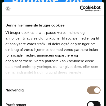
Bådejer, det
er snart
forår ...
Denne hjemmeside bruger cookies
Vi bruger cookies til at tilpasse vores indhold og
annoncer, til at vise dig funktioner til sociale medier og til
Klik på startpilen ovenfor
at analysere vores trafik. Vi deler også oplysninger om
din brug af vores hjemmeside med vores partnere inden
for sociale medier, annonceringspartnere og
Bådadvokaten.dk
analysepartnere. Vores partnere kan kombinere disse
data med andre oplysninger, du har givet dem, eller som
de har indsamlet fra din brug af deres tjenester.
Samtykkevalg
Advokat-
Nødvendig
Præferencer