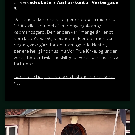
univers
advokaters Aarhus-kontor Vestergade
3
Den ene af kontorets længer er opført i midten af
1700-tallet som del af en dengang 4-længet
købmandsgård. Den anden var i mange år kendt
som Jacob's BarBQ's pianobar. Ejendommen var
engang kirkegård for det nærliggende kloster,
senere helligåndshus, nu Vor Frue Kirke, og under
vores fødder hviler adskillige af vores aarhusianske
forfædre.
Læs mere her, hvis stedets historie interesserer
dig.