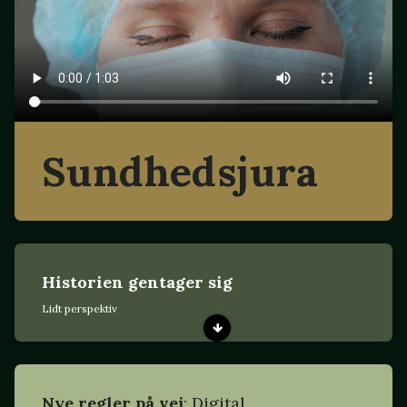
Sundhedsjura
Historien gentager sig
Lidt perspektiv
Nye regler på vej
: Digital