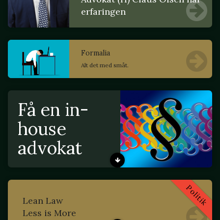
erfaringen
Formalia
Alt det med småt.
Få en in-
house
advokat
Politik
Lean Law
Less is More