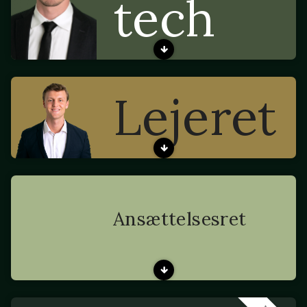
tech
Lejeret
Ansættelsesret