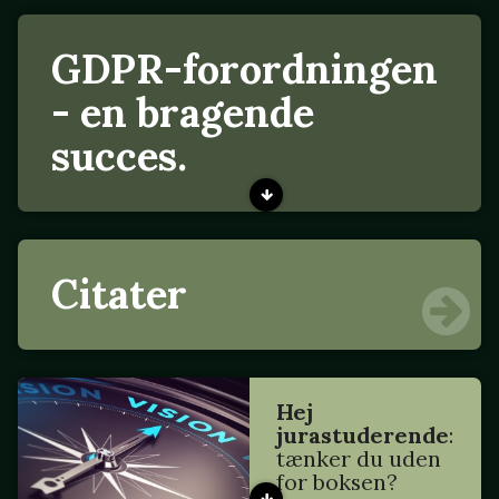
GDPR-forordningen
- en bragende
succes.
Citater
Hej
jurastuderende
:
tænker du uden
for boksen?