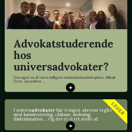
Advokatstuderende
hos
universadvokater?
Det siger en af vores tidligere studentermedarbejdere, Mikail
Özer, om jobbet ...
LEDER
I univers
advokater
har vi ingen skrevne regler
mod kønskvotering, chikane, mobning,
diskrimination … Og det er vi ret stolte af.