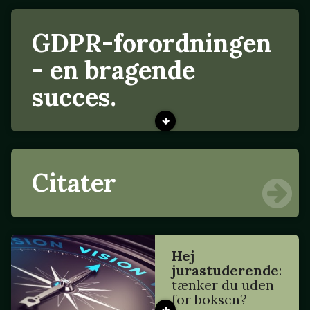
GDPR-forordningen
- en bragende
succes.
Citater
Hej
jurastuderende
:
tænker du uden
for boksen?