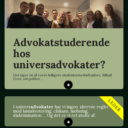
Advokatstuderende
hos
universadvokater?
Det siger en af vores tidligere studentermedarbejdere, Mikail
Özer, om jobbet ...
LEDER
I univers
advokater
har vi ingen skrevne regler
mod kønskvotering, chikane, mobning,
diskrimination … Og det er vi ret stolte af.