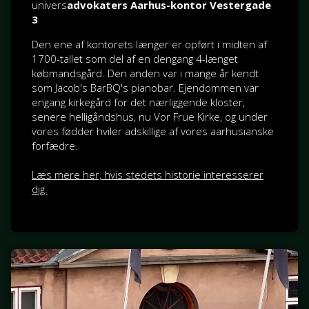
univers
advokaters Aarhus-kontor Vestergade
3
Den ene af kontorets længer er opført i midten af
1700-tallet som del af en dengang 4-længet
købmandsgård. Den anden var i mange år kendt
som Jacob's BarBQ's pianobar. Ejendommen var
engang kirkegård for det nærliggende kloster,
senere helligåndshus, nu Vor Frue Kirke, og under
vores fødder hviler adskillige af vores aarhusianske
forfædre.
Læs mere her, hvis stedets historie interesserer
dig.