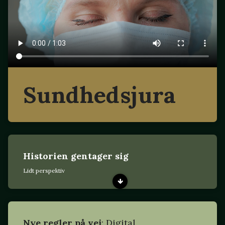
Sundhedsjura
Historien gentager sig
Lidt perspektiv
Nye regler på vej
: Digital