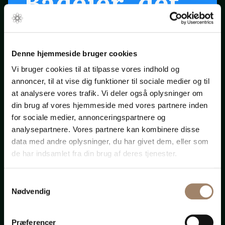
Bådejer, det
er snart
forår ...
Denne hjemmeside bruger cookies
Vi bruger cookies til at tilpasse vores indhold og
annoncer, til at vise dig funktioner til sociale medier og til
Klik på startpilen ovenfor
at analysere vores trafik. Vi deler også oplysninger om
din brug af vores hjemmeside med vores partnere inden
for sociale medier, annonceringspartnere og
Bådadvokaten.dk
analysepartnere. Vores partnere kan kombinere disse
data med andre oplysninger, du har givet dem, eller som
de har indsamlet fra din brug af deres tjenester.
Samtykkevalg
Advokat-
Nødvendig
Præferencer