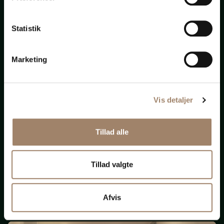
bistand
Statistik
til
alt
Marketing
Vis detaljer
Nye krav om ligeløn
Tillad alle
og
løngennemsigtighed
Tillad valgte
(Opdateret 131125)
Afvis