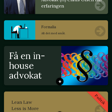
erfaringen
Formalia
Alt det med småt.
Få en in-
house
advokat
Politik
Lean Law
Less is More