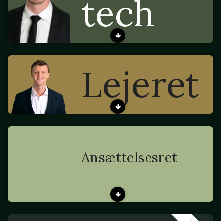
tech
Lejeret
Ansættelsesret