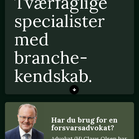
Tværfaglige
specialister
med
branche-
kendskab.
Har du brug for en
forsvarsadvokat?
Advokat (H) Claus Olsen har