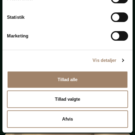
bistand
Statistik
til
alt
Marketing
Vis detaljer
Nye krav om ligeløn
Tillad alle
og
løngennemsigtighed
Tillad valgte
(Opdateret 131125)
Afvis