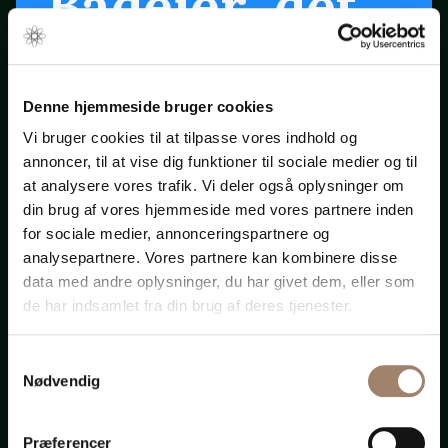
Bådejer, det
er snart
forår ...
Denne hjemmeside bruger cookies
Vi bruger cookies til at tilpasse vores indhold og
annoncer, til at vise dig funktioner til sociale medier og til
Klik på startpilen ovenfor
at analysere vores trafik. Vi deler også oplysninger om
din brug af vores hjemmeside med vores partnere inden
for sociale medier, annonceringspartnere og
Bådadvokaten.dk
analysepartnere. Vores partnere kan kombinere disse
data med andre oplysninger, du har givet dem, eller som
de har indsamlet fra din brug af deres tjenester.
Samtykkevalg
Advokat-
Nødvendig
Præferencer