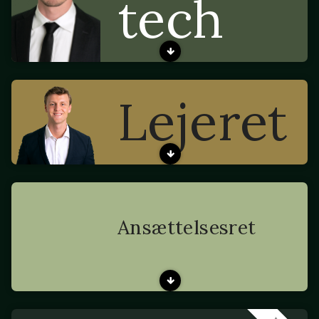
tech
Lejeret
Ansættelsesret