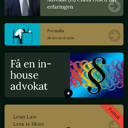
erfaringen
Formalia
Alt det med småt.
Få en in-
house
advokat
Politik
Lean Law
Less is More