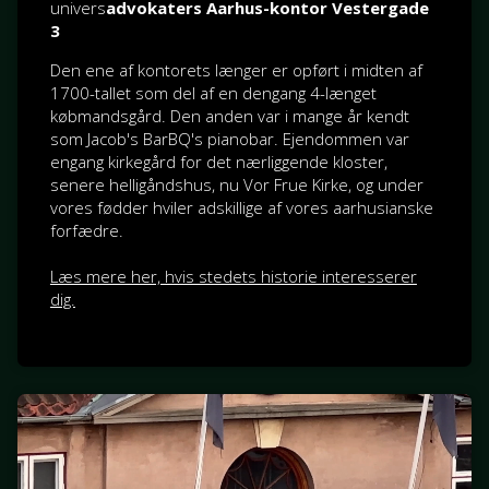
univers
advokaters Aarhus-kontor Vestergade
3
Den ene af kontorets længer er opført i midten af
1700-tallet som del af en dengang 4-længet
købmandsgård. Den anden var i mange år kendt
som Jacob's BarBQ's pianobar. Ejendommen var
engang kirkegård for det nærliggende kloster,
senere helligåndshus, nu Vor Frue Kirke, og under
vores fødder hviler adskillige af vores aarhusianske
forfædre.
Læs mere her, hvis stedets historie interesserer
dig.