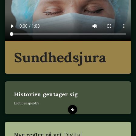
Sundhedsjura
Historien gentager sig
Lidt perspektiv
Nye regler på vej
: Digital