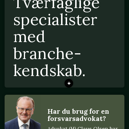
Tværfaglige
specialister
med
branche-
kendskab.
Har du brug for en
forsvarsadvokat?
Advokat (H) Claus Olsen har