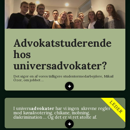
Advokatstuderende
hos
universadvokater?
Det siger en af vores tidligere studentermedarbejdere, Mikail
Özer, om jobbet ...
LEDER
I univers
advokater
har vi ingen skrevne regler
mod kønskvotering, chikane, mobning,
diskrimination … Og det er vi ret stolte af.