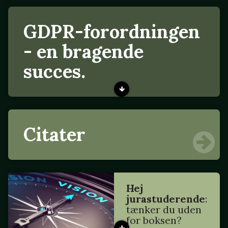
GDPR-forordningen
- en bragende
succes.
Citater
Hej
jurastuderende
:
tænker du uden
for boksen?