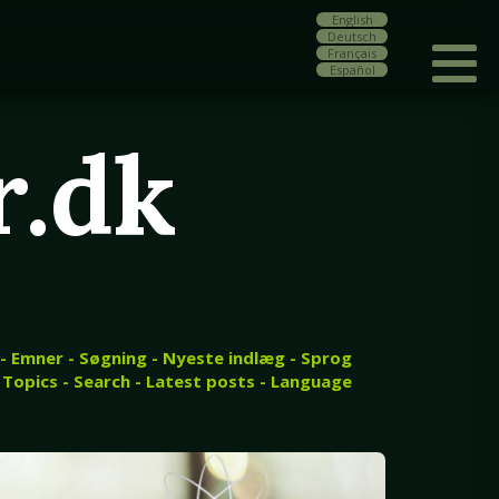
English
Deutsch
Français
Español
r.dk
 - Emner - Søgning - Nyeste indlæg - Sprog
 Topics - Search - Latest posts - Language