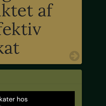
ktet af
fektiv
kat