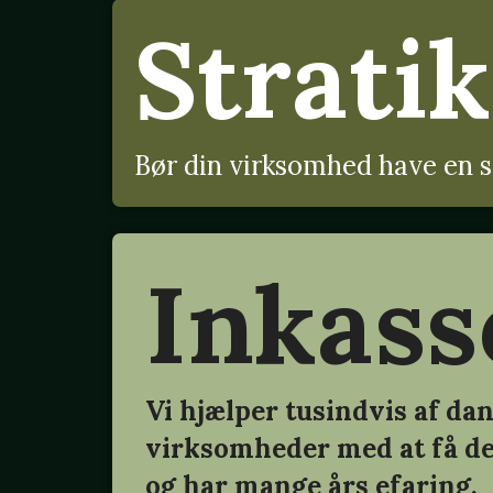
Stratik
Bør din virksomhed have en s
Inkass
Vi hjælper tusindvis af da
virksomheder med at få d
og har mange års efaring.