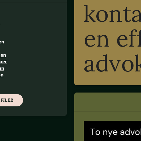
konta
d
en ef
en
advo
sen
uer
en
en
FILER