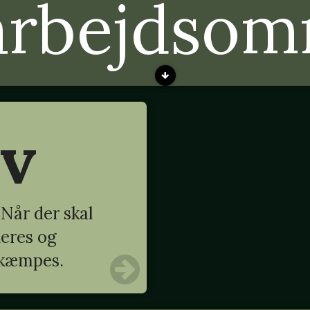
arbejdsom
rv
Når der skal
deres og
 kæmpes.