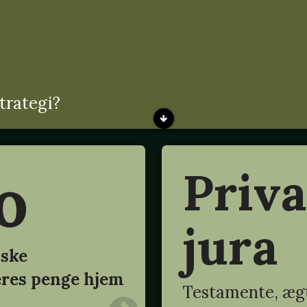
trategi?
o
Priva
jura
nske
eres penge hjem
Testamente, ægt