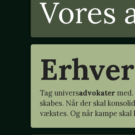
Vores 
Erhve
Tag
univers
advokater
med. 
skabes. Når der skal konsoli
vækstes. Og når kampe skal