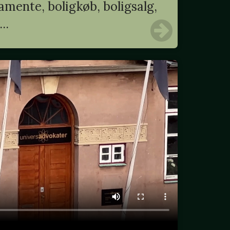
mente, boligkøb, boligsalg,
..