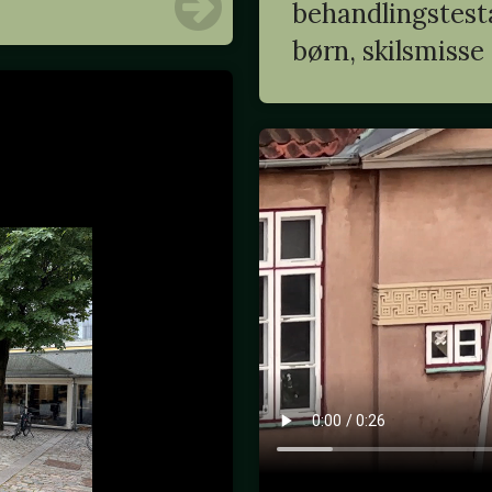
behandlingstesta
børn, skilsmisse .