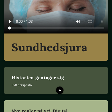
Sundhedsjura
Historien gentager sig
Lidt perspektiv
Nye regler på vej
: Digital