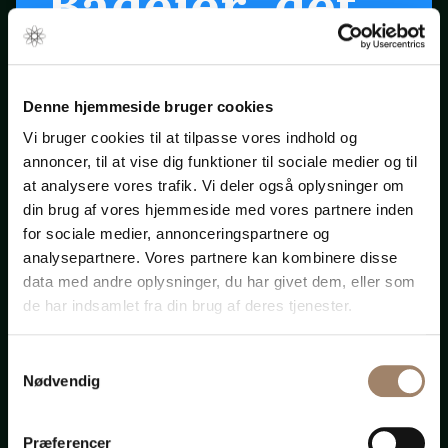
Bådejer, det
er snart
forår ...
Denne hjemmeside bruger cookies
Vi bruger cookies til at tilpasse vores indhold og
annoncer, til at vise dig funktioner til sociale medier og til
Klik på startpilen ovenfor
at analysere vores trafik. Vi deler også oplysninger om
din brug af vores hjemmeside med vores partnere inden
for sociale medier, annonceringspartnere og
Bådadvokaten.dk
analysepartnere. Vores partnere kan kombinere disse
data med andre oplysninger, du har givet dem, eller som
de har indsamlet fra din brug af deres tjenester.
Samtykkevalg
Advokat-
Nødvendig
Præferencer