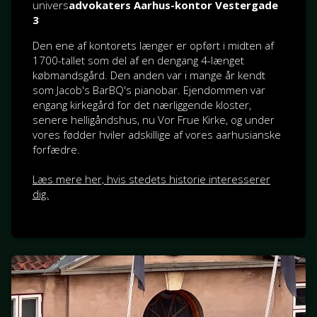
univers
advokaters Aarhus-kontor Vestergade
3
Den ene af kontorets længer er opført i midten af
1700-tallet som del af en dengang 4-længet
købmandsgård. Den anden var i mange år kendt
som Jacob's BarBQ's pianobar. Ejendommen var
engang kirkegård for det nærliggende kloster,
senere helligåndshus, nu Vor Frue Kirke, og under
vores fødder hviler adskillige af vores aarhusianske
forfædre.
Læs mere her, hvis stedets historie interesserer
dig.