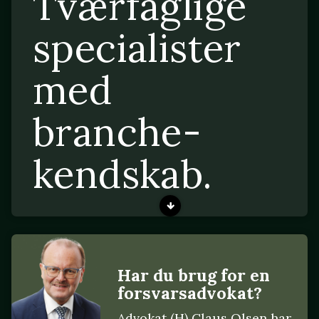
Tværfaglige
specialister
med
branche-
kendskab.
Har du brug for en
forsvarsadvokat?
Advokat (H) Claus Olsen har