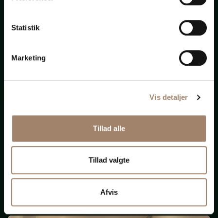
bistand
Statistik
til
alt
Marketing
Vis detaljer
Nye krav om ligeløn
Tillad alle
og
løngennemsigtighed
Tillad valgte
(Opdateret 131125)
Afvis