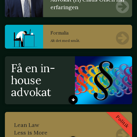
erfaringen
Formalia
Alt det med småt.
Få en in-
house
advokat
Politik
Lean Law
Less is More