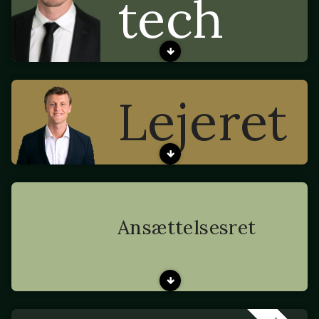
tech
Lejeret
Ansættelsesret