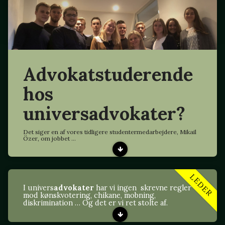
Advokatstuderende
hos
universadvokater?
Det siger en af vores tidligere studentermedarbejdere, Mikail
Özer, om jobbet ...
LEDER
I univers
advokater
har vi ingen skrevne regler
mod kønskvotering, chikane, mobning,
diskrimination … Og det er vi ret stolte af.