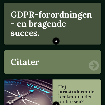
GDPR-forordningen
- en bragende
succes.
Citater
Hej
jurastuderende
:
tænker du uden
for boksen?