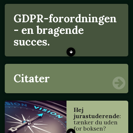
GDPR-forordningen
- en bragende
succes.
Citater
Hej
jurastuderende
:
tænker du uden
for boksen?