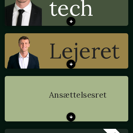
tech
Lejeret
Ansættelsesret