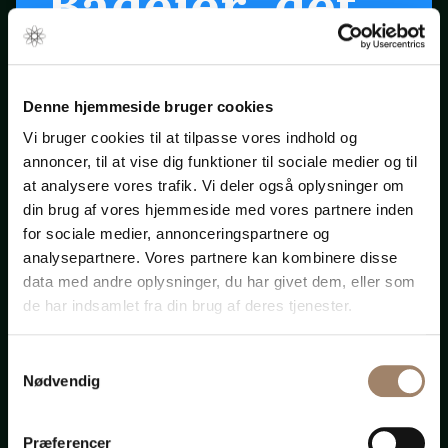
Bådejer, det
er snart
forår ...
Denne hjemmeside bruger cookies
Vi bruger cookies til at tilpasse vores indhold og
annoncer, til at vise dig funktioner til sociale medier og til
Klik på startpilen ovenfor
at analysere vores trafik. Vi deler også oplysninger om
din brug af vores hjemmeside med vores partnere inden
for sociale medier, annonceringspartnere og
Bådadvokaten.dk
analysepartnere. Vores partnere kan kombinere disse
data med andre oplysninger, du har givet dem, eller som
de har indsamlet fra din brug af deres tjenester.
Samtykkevalg
Advokat-
Nødvendig
Præferencer