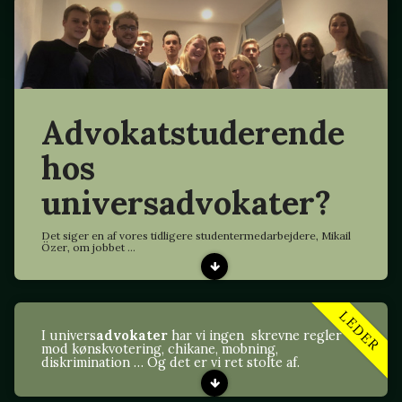
Advokatstuderende
hos
universadvokater?
Det siger en af vores tidligere studentermedarbejdere, Mikail
Özer, om jobbet ...
LEDER
I univers
advokater
har vi ingen skrevne regler
mod kønskvotering, chikane, mobning,
diskrimination … Og det er vi ret stolte af.