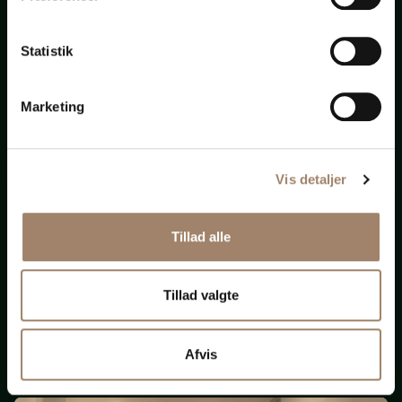
bistand
Statistik
til
alt
Marketing
Vis detaljer
Nye krav om ligeløn
Tillad alle
og
løngennemsigtighed
Tillad valgte
(Opdateret 131125)
Afvis