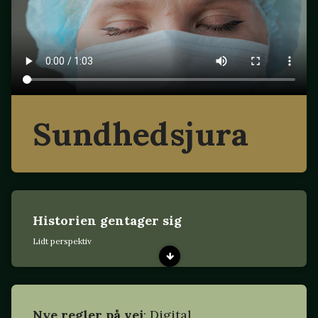
Sundhedsjura
Historien gentager sig
Lidt perspektiv
Nye regler på vej
: Digital