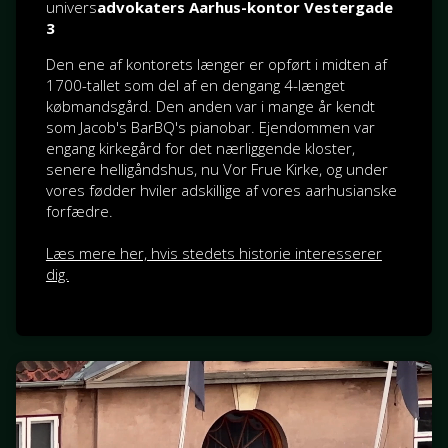
univers
advokaters Aarhus-kontor Vestergade
3
Den ene af kontorets længer er opført i midten af
1700-tallet som del af en dengang 4-længet
købmandsgård. Den anden var i mange år kendt
som Jacob's BarBQ's pianobar. Ejendommen var
engang kirkegård for det nærliggende kloster,
senere helligåndshus, nu Vor Frue Kirke, og under
vores fødder hviler adskillige af vores aarhusianske
forfædre.
Læs mere her, hvis stedets historie interesserer
dig.