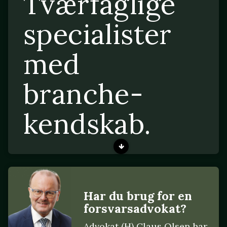
Tværfaglige
specialister
med
branche-
kendskab.
Har du brug for en
forsvarsadvokat?
Advokat (H) Claus Olsen har