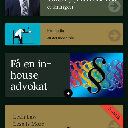
erfaringen
Formalia
Alt det med småt.
Få en in-
house
advokat
Politik
Lean Law
Less is More