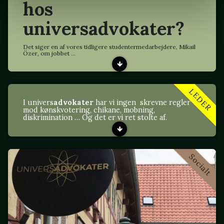
hos
universadvokater?
Det siger en af vores tidligere studentermedarbejdere, Mikail
Özer, om jobbet ...
LEDER
I univers
advokater
har vi ingen skrevne regler
mod kønskvotering, chikane, mobning,
diskrimination … Og det er vi ret stolte af.
Socialt