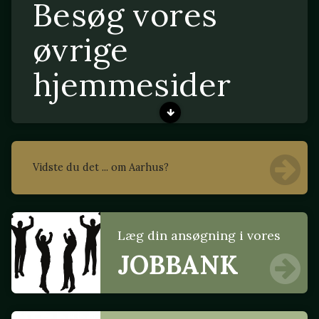
Besøg vores
øvrige
hjemmesider
Vidste du det ... om Aarhus?
Læg din ansøgning i vores
JOBBANK