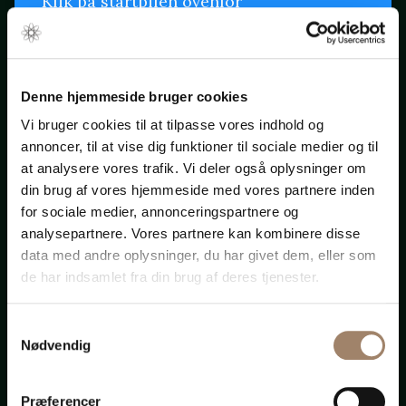
Klik på startpilen ovenfor
Bådadvokaten.dk
Denne hjemmeside bruger cookies
Vi bruger cookies til at tilpasse vores indhold og
annoncer, til at vise dig funktioner til sociale medier og til
at analysere vores trafik. Vi deler også oplysninger om
Advokat-
din brug af vores hjemmeside med vores partnere inden
for sociale medier, annonceringspartnere og
analysepartnere. Vores partnere kan kombinere disse
bistand
data med andre oplysninger, du har givet dem, eller som
de har indsamlet fra din brug af deres tjenester.
til
alt
Samtykkevalg
Nødvendig
Præferencer