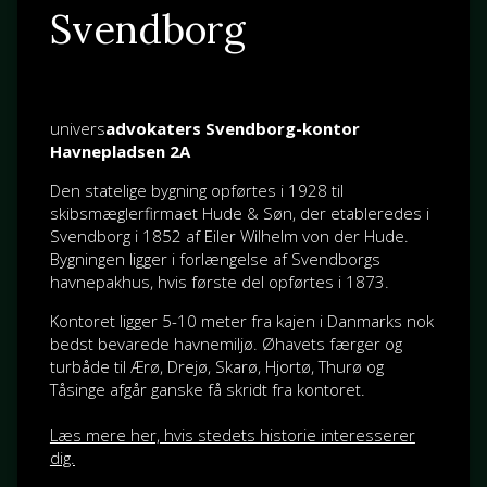
Svendborg
univers
advokaters Svendborg-kontor
Havnepladsen 2A
Den statelige bygning opførtes i 1928 til
skibsmæglerfirmaet Hude & Søn, der etableredes i
Svendborg i 1852 af
Eiler Wilhelm von der Hude
.
Bygningen ligger i forlængelse af Svendborgs
havnepakhus, hvis første del opførtes i 1873.
Kontoret ligger 5-10 meter fra kajen i Danmarks nok
bedst bevarede havnemiljø. Øhavets færger og
turbåde til Ærø, Drejø, Skarø, Hjortø, Thurø og
Tåsinge afgår ganske få skridt fra kontoret.
Læs mere her, hvis stedets historie interesserer
dig.