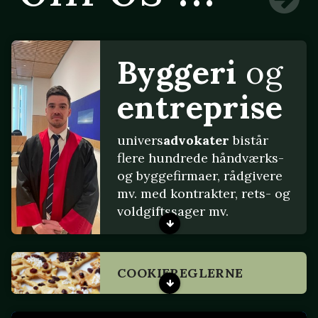
Byggeri
og
entreprise
univers
advokater
bistår
flere hundrede håndværks-
og byggefirmaer, rådgivere
mv. med kontrakter, rets- og
voldgiftssager mv.
COOKIEREGLERNE