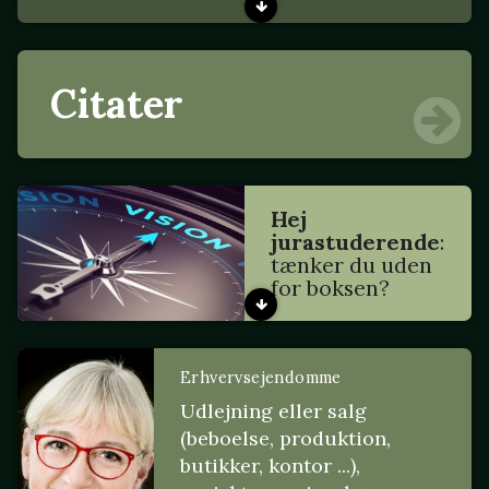
Citater
Hej
jurastuderende
:
tænker du uden
for boksen?
Erhvervsejendomme
Udlejning eller salg
(beboelse, produktion,
butikker, kontor ...),