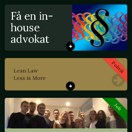
Få en in-
house
advokat
Politik
Lean Law
Less is More
Job