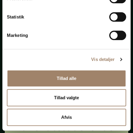
Statistik
Nye krav om ligeløn
og
Marketing
løngennemsigtighed
Vis detaljer
(Opdateret 131125)
Tillad alle
Tillad valgte
Afvis
Advokatstuderende