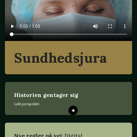
Sundhedsjura
Historien gentager sig
Lidt perspektiv
Nye regler på vej
: Digital