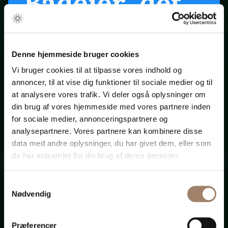
Bådejer, det
er snart
forår ...
Denne hjemmeside bruger cookies
Vi bruger cookies til at tilpasse vores indhold og
annoncer, til at vise dig funktioner til sociale medier og til
Klik på startpilen ovenfor
at analysere vores trafik. Vi deler også oplysninger om
din brug af vores hjemmeside med vores partnere inden
for sociale medier, annonceringspartnere og
Bådadvokaten.dk
analysepartnere. Vores partnere kan kombinere disse
data med andre oplysninger, du har givet dem, eller som
de har indsamlet fra din brug af deres tjenester.
Samtykkevalg
Advokat-
Nødvendig
Præferencer