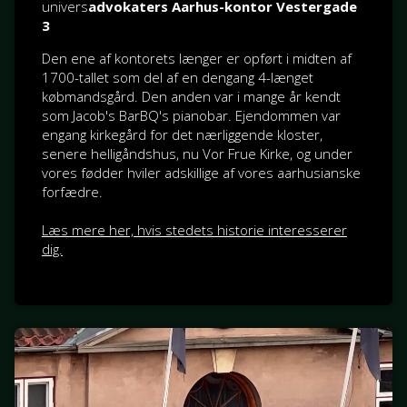
univers
advokaters Aarhus-kontor Vestergade
3
Den ene af kontorets længer er opført i midten af
1700-tallet som del af en dengang 4-længet
købmandsgård. Den anden var i mange år kendt
som Jacob's BarBQ's pianobar. Ejendommen var
engang kirkegård for det nærliggende kloster,
senere helligåndshus, nu Vor Frue Kirke, og under
vores fødder hviler adskillige af vores aarhusianske
forfædre.
Læs mere her, hvis stedets historie interesserer
dig.