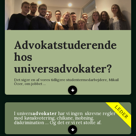
Advokatstuderende
hos
universadvokater?
Det siger en af vores tidligere studentermedarbejdere, Mikail
Özer, om jobbet ...
LEDER
I univers
advokater
har vi ingen skrevne regler
mod kønskvotering, chikane, mobning,
diskrimination … Og det er vi ret stolte af.