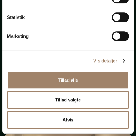
bistand
Statistik
til
alt
Marketing
Vis detaljer
Nye krav om ligeløn
Tillad alle
og
løngennemsigtighed
Tillad valgte
(Opdateret 131125)
Afvis