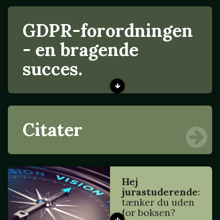
GDPR-forordningen
- en bragende
succes.
Citater
Hej
jurastuderende
:
tænker du uden
for boksen?