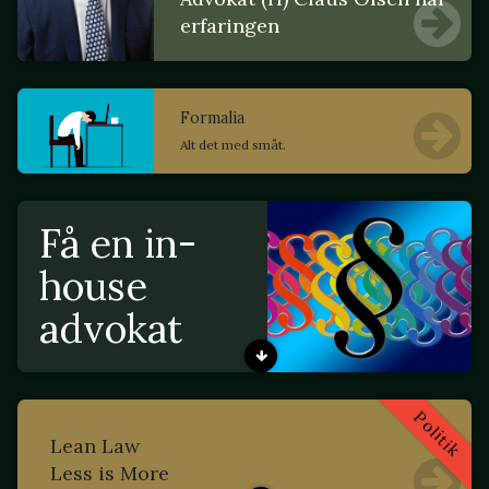
erfaringen
Formalia
Alt det med småt.
Få en in-
house
advokat
Politik
Lean Law
Less is More