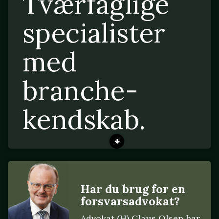
Tværfaglige
specialister
med
branche-
kendskab.
Har du brug for en
forsvarsadvokat?
Advokat (H) Claus Olsen har